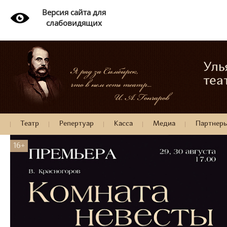
Версия сайта для
слабовидящих
Уль
теа
Театр
Репертуар
Касса
Медиа
Партнер
16+