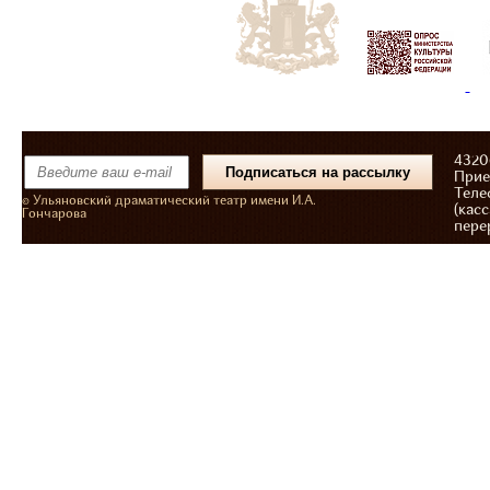
43206
Прие
Теле
© Ульяновский драматический театр имени И.А.
(касс
Гончарова
пере