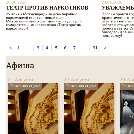
26.06.2026
24.06.2026
ТЕАТР ПРОТИВ НАРКОТИКОВ
УВАЖАЕМЫ
26 июня в Международный день борьбы с
Просим пройти ко
наркоманией стартует новый цикл
драматического те
Межрегионального фестиваля-конкурса для
ответы на пять воп
самодеятельных коллективов «Театр против
работе и станут в
наркотиков»!
проекты театра. 
Благодарим за вни
поддержку!
<
1
...
3
4
5
6
7
...
31
>
Афиша
21 Августа
22 Августа
29 Ав
Основная сцена
Основная сцена
Основ