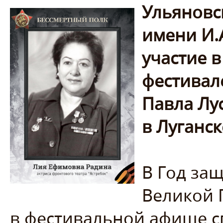
Ульяновс
имени И.
участие 
фестивал
Павла Лу
в Луганск
В Год защ
Великой 
в фестивальной афише с