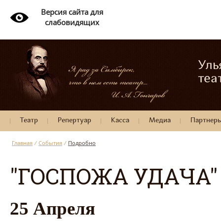
Версия сайта для
слабовидящих
Уль
теа
Театр
Репертуар
Касса
Медиа
Партнер
Главная
/
События
/
Подробно
"ГОСПОЖА УДАЧА"
25 Апреля