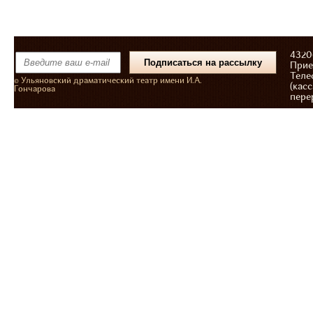
43206
Прие
Теле
© Ульяновский драматический театр имени И.А.
(касс
Гончарова
пере