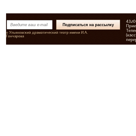
43206
Прие
Теле
© Ульяновский драматический театр имени И.А.
(касс
Гончарова
пере