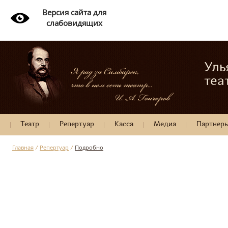
Версия сайта для
слабовидящих
Уль
теа
Театр
Репертуар
Касса
Медиа
Партнер
Главная
/
Репертуар
/
Подробно